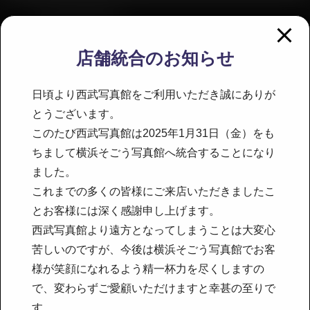
ACCESS
店舗統合のお知らせ
西武写真館 渡邊写真社
〒244-8530 神奈川県横浜市戸塚区品濃町537-1
日頃より西武写真館をご利用いただき誠にありが
西武 東戸塚Ｓ.Ｃ. 西武館2階
とうございます。
TEL：
045-410-8414
このたび西武写真館は2025年1月31日（金）をも
ちまして横浜そごう写真館へ統合することになり
営業時間：午前10時～午後8時
ました。
アクセス・駐車場のご案内：
これまでの多くの皆様にご来店いただきましたこ
西武東戸塚店のホームページ
をご参照下さい。
とお客様には深く感謝申し上げます。
西武写真館より遠方となってしまうことは大変心
苦しいのですが、今後は横浜そごう写真館でお客
様が笑顔になれるよう精一杯力を尽くしますの
で、変わらずご愛顧いただけますと幸甚の至りで
す。