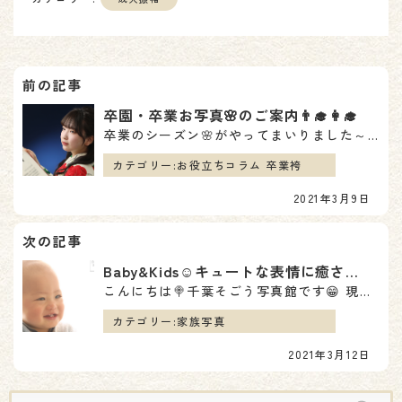
投
稿
卒園・卒業お写真🌸のご案内👨‍🎓👩‍🎓
卒業のシーズン🌸がやってまいりました～👏😎✨ 今年ご卒業される皆様、ご卒業おめでとうございます👩‍🎓…
ナ
カテゴリー:
お役立ちコラム 卒業袴
ビ
2021年3月9日
ゲ
ー
Baby&Kids☺️キュートな表情に癒されます
シ
こんにちは🍭千葉そごう写真館です😁 現在フォトサロン前では Baby & Kids のお写真…
ョ
カテゴリー:
家族写真
2021年3月12日
ン