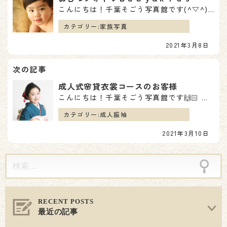
こんにちは！千葉そごう写真館です(^▽^)/ 本日はＢａｂｙ＆ｋｉｄｓの撮影に来られた男の子のご紹介…
ナ
カテゴリー:
家族写真
ビ
2021年3月8日
ゲ
ー
成人式🌸貸衣裳コースのお客様
シ
こんにちは！千葉そごう写真館です🙌🏻 本日は【成人式貸衣裳コース】でご来店頂いたお客様のご紹介です♪…
ョ
カテゴリー:
成人振袖
2021年3月10日
ン
最近の記事