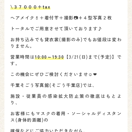
\３７０００＋tax
へアメイク💄＋着付👘＋撮影📷+４型写真２枚
トータルでご用意させて頂いております♪
お持ち込みでも貸衣裳(撮影のみ)でもお値段は変わ
りません。
営業時間は
10:00～19:30
【3/21(日)まで(予定)】で
す。
この機会にぜひご検討くださいませ☺❤
千葉そごう写真館(そごう千葉店)では、
施設・従業員の感染拡大防止策の徹底はもとよ
り、
お客様にもマスクの着用・ソーシャルディスタン
ス(身体的距離)の
確保などにご協力いただきながら、