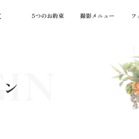
5つのお約束
撮影メニュー
フ
GIN
イン