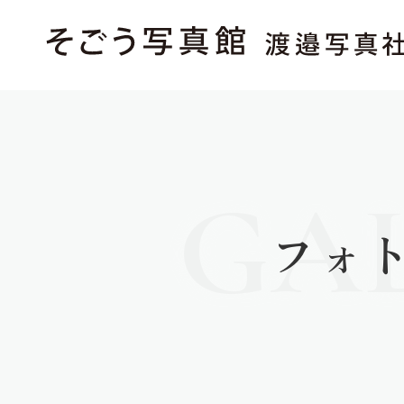
GA
フォ