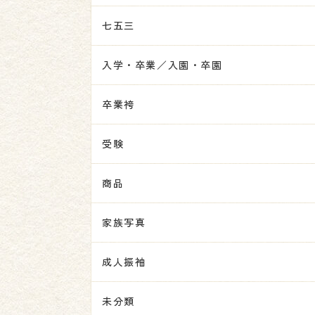
七五三
入学・卒業／入園・卒園
卒業袴
受験
商品
家族写真
成人振袖
未分類