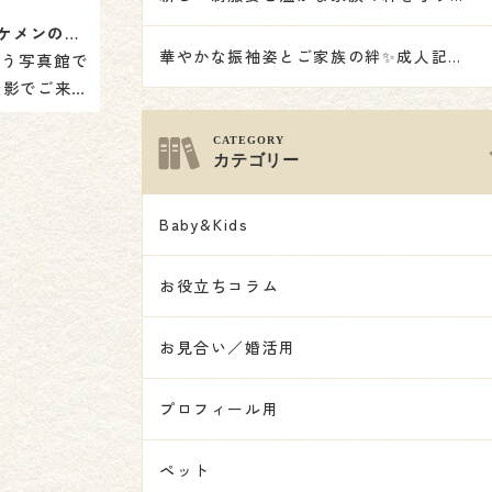
笑顔が可愛い小さなイケメンの５歳さん✨
華やかな振袖姿とご家族の絆✨成人記念撮影👘
ごう写真館で
撮影でご来店
ご紹介です✨
カテゴリー
Baby&Kids
お役立ちコラム
お見合い／婚活用
プロフィール用
ペット