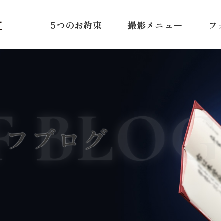
5つのお約束
撮影メニュー
フ
F BLOG
ッフブログ