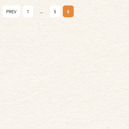
送り
固定ページ
固定ページ
PREV
1
…
5
6