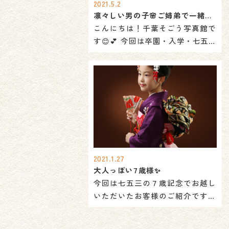
2021.5.2
凛々しい男の子🌸ご姉弟で一緒に…
こんにちは！千葉そごう写真館で
す😊💕 今回は卒園・入学・七五三
と盛りだくさんの撮影に来られた
凛々しい […]
2021.1.27
大人っぽい7歳様✨
今回は七五三の７歳記念でお越し
いただいたお客様のご紹介です。
紫色の素敵なお着物ですね。 千葉
そごう写 […]