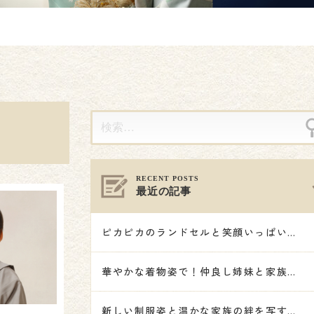
最近の記事
ピカピカのランドセルと笑顔いっぱいの記念撮影🌸
華やかな着物姿で！仲良し姉妹と家族で祝う七五三🎋👘🌟
新しい制服姿と温かな家族の絆を写す記念撮影🌸