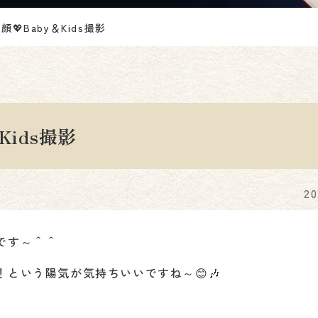
💖Baby＆Kids撮影
Kids撮影
2
です～＾＾
という陽気が気持ちいいですね～😊🎶