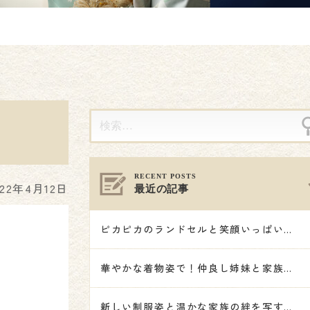
022年4月12日
最近の記事
ピカピカのランドセルと笑顔いっぱいの記念撮影🌸
華やかな着物姿で！仲良し姉妹と家族で祝う七五三🎋👘🌟
新しい制服姿と温かな家族の絆を写す記念撮影🌸