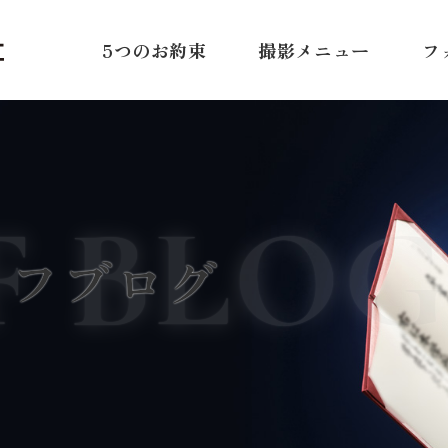
5つのお約束
撮影メニュー
フ
F BLOG
ッフブログ