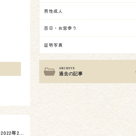
男性成人
百日・お宮参り
証明写真
過去の記事
【千葉県護国神社】が2022年2月に『千葉公園』→『若葉区桜木』付近に遷座されました