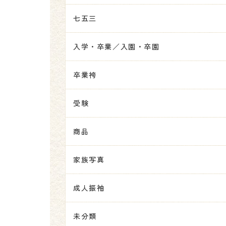
七五三
入学・卒業／入園・卒園
卒業袴
受験
商品
家族写真
成人振袖
未分類