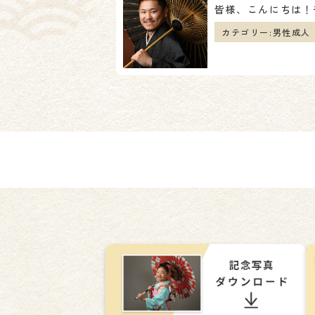
稿
カテゴリー:
男性成人
ナ
ビ
ゲ
ー
シ
ョ