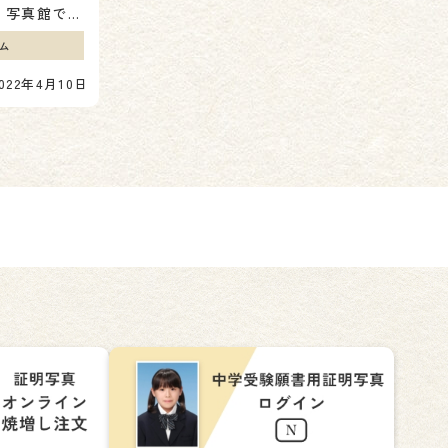
こんにちは！千葉そごう写真館です🙌🏻 以前、七五三ブログで 千葉駅の”近隣の神社”のご案内を ４ヶ所…
ム
022年4月10日