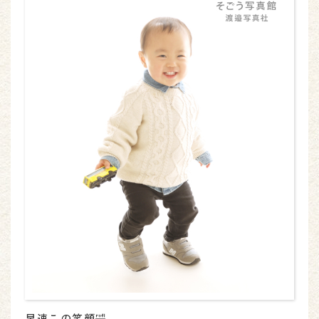
早速この笑顔🤣