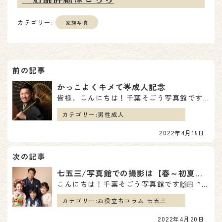
カテゴリー:
家族写真
投
稿
かっこよくキメて🌟成人記念
皆様、こんにちは！千葉そごう写真館です🍀 今回も張り切って紹介していきます～！！ 成人記念の撮影に来…
ナ
カテゴリー:
男性成人
ビ
2022年4月15日
ゲ
ー
七五三/写真館での撮影は【春～初夏】が結構オススメなんです☝
シ
こんにちは！千葉そごう写真館です🙌🏻 ”今年は七五三だからそろそろ調べてどうするか決めていかないとな…
ョ
カテゴリー:
お役立ちコラム 七五三
2022年4月20日