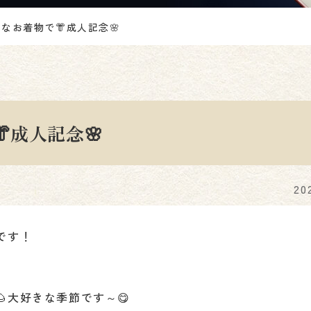
なお着物で👘成人記念🌸
成人記念🌸
20
です！
大好きな季節です～😋