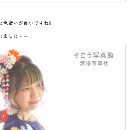
な色遣いが良いですね‼
れました～～！