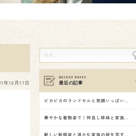
21年10月17日
最近の記事
ピカピカのランドセルと笑顔いっぱいの記念撮影🌸
華やかな着物姿で！仲良し姉妹と家族で祝う七五三🎋👘🌟
新しい制服姿と温かな家族の絆を写す記念撮影🌸