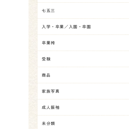
七五三
入学・卒業／入園・卒園
卒業袴
受験
商品
家族写真
成人振袖
未分類