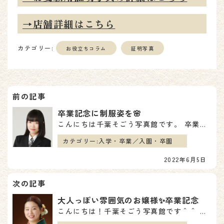
→店舗詳細はこちら
カテゴリー:
お役立ちコラム
証明写真
投
稿
卒業記念に制服姿を🌸
こんにちは千葉そごう写真館です。 卒業の撮影に来られたお客様のご紹介です😊 ずっと当店をご利用いただ…
ナ
カテゴリー:
入学・卒業／入園・卒園
ビ
2022年6月5日
ゲ
ー
大人っぽい雰囲気のお嬢様✨卒業記念
シ
こんにちは！千葉そごう写真館です＾＾ 最近暑い日々が続きますね～！マスクをするのが苦しいです💦 熱中…