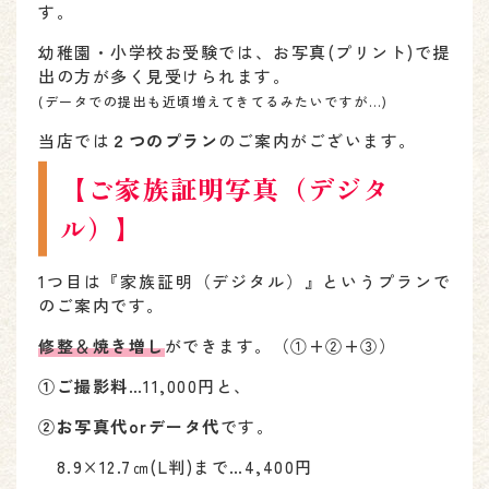
す。
幼稚園・小学校お受験では、お写真(プリント)で提
出の方が多く見受けられます。
(データでの提出も近頃増えてきてるみたいですが…)
当店では
２つのプラン
のご案内がございます。
【ご家族証明写真（デジタ
ル）】
1つ目は『家族証明（デジタル）』というプランで
のご案内です。
修整
＆
焼き増し
ができます。（①+②+③）
①ご撮影料
…11,000円と、
②お写真代orデータ代
です。
8.9×12.7㎝(L判)まで…4,400円