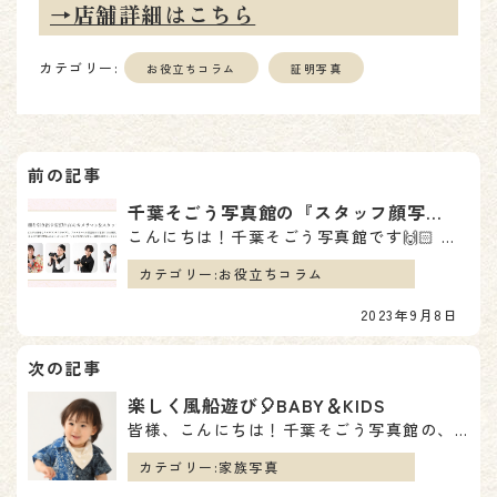
→店舗詳細はこちら
カテゴリー:
お役立ちコラム
証明写真
投
稿
千葉そごう写真館の『スタッフ顔写真』ついに初公開・・・！
こんにちは！千葉そごう写真館です🙌🏻 よくいろいろなお店を探している際、 どんな人がいるんだろう？ …
ナ
カテゴリー:
お役立ちコラム
ビ
2023年9月8日
ゲ
ー
楽しく風船遊び🎈BABY＆KIDS
シ
皆様、こんにちは！千葉そごう写真館の、本田です🍀 もうそろそろ運動会の練習だったり、 もしかすると早…
ョ
カテゴリー:
家族写真