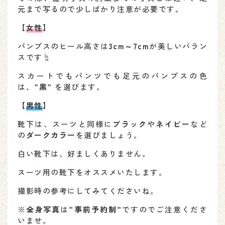
元まで写るので少しばかり注意が必要です。
【
女性
】
パンプスのヒール高さは
3cm～7cm
が美しいバラン
スです☝
スカートでもパンツでも足元のパンプスの色
は、
”黒”
を選びます。
【
男性
】
靴下は、スーツと同様に
ブラック
や
ネイビー
など
の
ダークカラー
を選びましょう。
白い靴下は、好ましくありません。
スーツ用の靴下をオススメいたします。
撮影時の参考にしてみてくださいね。
※
全身写真
は
”事前予約制”
ですのでご注意くださ
いませ。