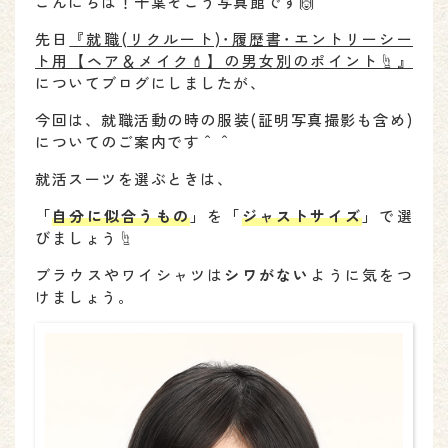
こんにちは！千葉そごう写真館です🙌
先日
『就職(リクルート)･履歴書･エントリーシー
ト用【ヘア＆メイク💄】の男女別のポイント☝』
についてブログにしましたが、
今回は、就職活動の時の服装(証明写真撮影も含め)
についてのご案内です＾＾
就活スーツを選ぶときは、
「
自分に似合うもの
」
を
「
ジャストサイズ
」
で選
びましょう☝
ブラウスやワイシャツは
シワがない
ように気をつ
けましょう。