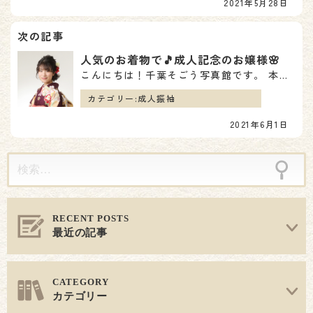
2021年5月28日
ゲ
ー
人気のお着物で🎵成人記念のお嬢様🌸
シ
こんにちは！千葉そごう写真館です。 本日は成人の撮影に来られた素敵なお嬢様のご紹介です🥰💖 当店の振…
ョ
カテゴリー:
成人振袖
2021年6月1日
ン
最近の記事
カテゴリー