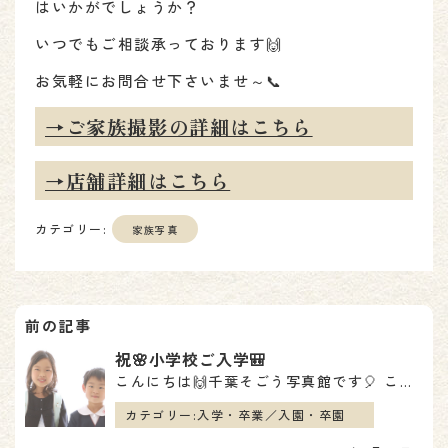
はいかがでしょうか？
いつでもご相談承っております🙌
お気軽にお問合せ下さいませ～📞
→ご家族撮影の詳細はこちら
→店舗詳細はこちら
カテゴリー:
家族写真
投
稿
祝🌸小学校ご入学🎒
こんにちは🙌千葉そごう写真館です🎈 この春、ご入学された方のお写真がまだまだございます＾＾ 本日は小…
ナ
カテゴリー:
入学・卒業／入園・卒園
ビ