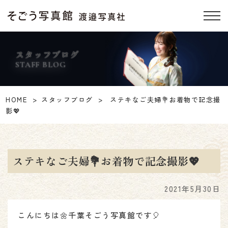
スタッフブログ
STAFF BLOG
HOME
スタッフブログ
ステキなご夫婦💐お着物で記念撮
影💖
ステキなご夫婦💐お着物で記念撮影💖
2021年5月30日
こんにちは🌼千葉そごう写真館です🎈