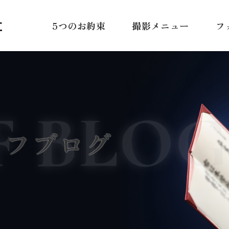
5つのお約束
撮影メニュー
フ
F BLOG
ッフブログ