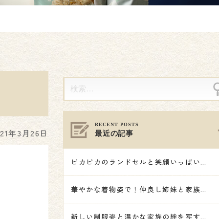
021年3月26日
最近の記事
ピカピカのランドセルと笑顔いっぱいの記念撮影🌸
華やかな着物姿で！仲良し姉妹と家族で祝う七五三🎋👘🌟
新しい制服姿と温かな家族の絆を写す記念撮影🌸