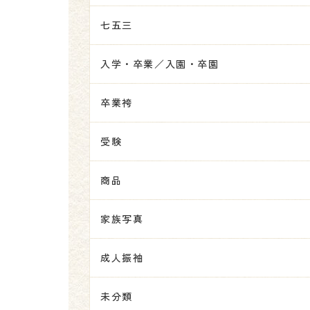
七五三
入学・卒業／入園・卒園
卒業袴
受験
商品
家族写真
成人振袖
未分類