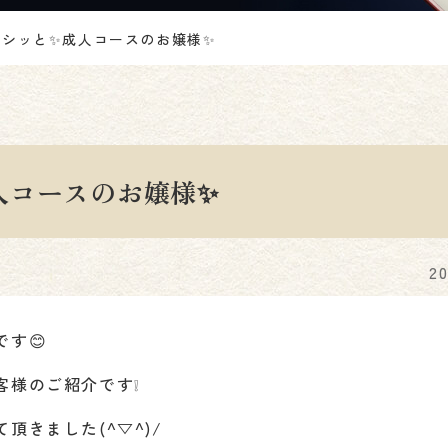
シッと✨成人コースのお嬢様✨
人コースのお嬢様✨
2
す😊
客様のご紹介です❕
頂きました(^▽^)/