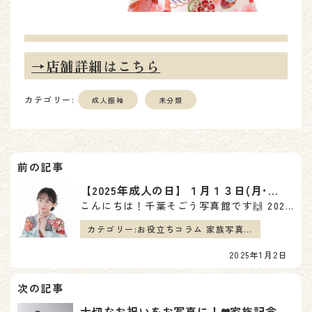
→店舗詳細はこちら
カテゴリー:
成人振袖
未分類
投
稿
【2025年成人の日】１月１３日(月･祝)は『早朝撮影7:30~9:45』からご予約受付中♪
こんにちは！千葉そごう写真館です🙌 2025年1月13日（月･祝）の成人の日、撮影のみのプランについ…
ナ
カテゴリー:
お役立ちコラム 家族写真 成人振袖 男性成人
ビ
2025年1月2日
ゲ
ー
大切なお祝いをお写真に！❤家族記念