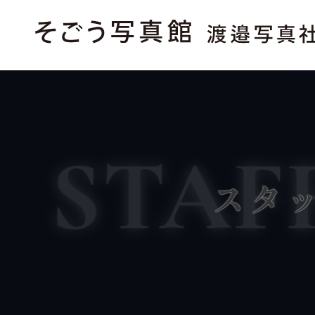
STAF
スタ