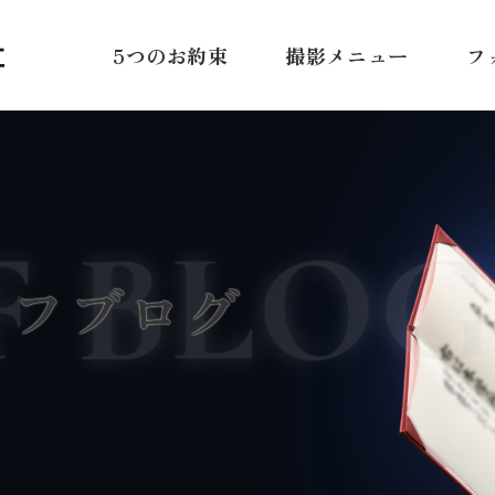
5つのお約束
撮影メニュー
フ
F BLOG
ッフブログ