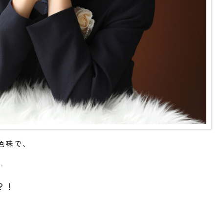
色味で、
✨
？！