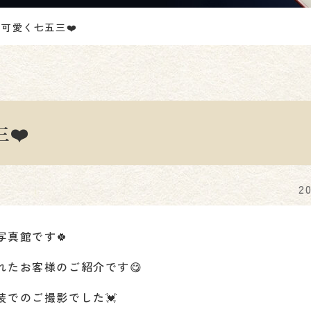
可愛く七五三❤️
❤️
2
真館です🍀
れたお客様のご紹介です😋
装でのご撮影でした💓