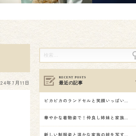
024年7月11日
最近の記事
ピカピカのランドセルと笑顔いっぱいの記念撮影🌸
華やかな着物姿で！仲良し姉妹と家族で祝う七五三🎋👘🌟
新しい制服姿と温かな家族の絆を写す記念撮影🌸