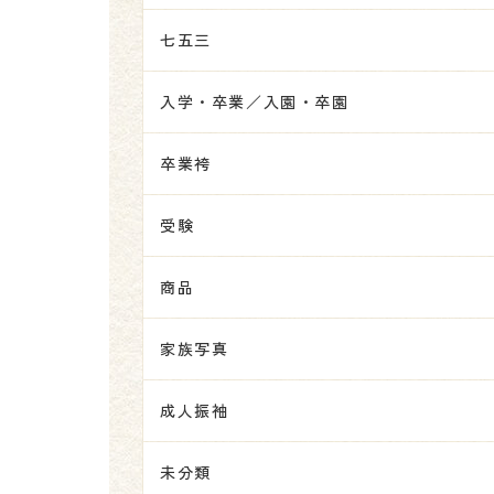
七五三
入学・卒業／入園・卒園
卒業袴
受験
商品
家族写真
成人振袖
未分類