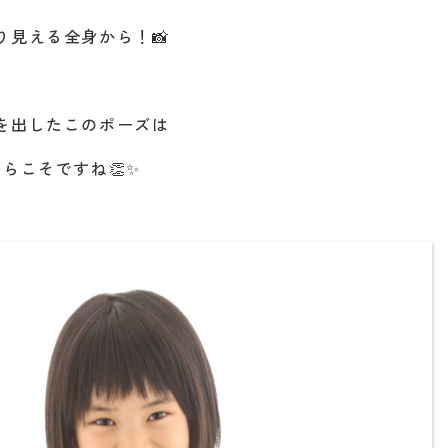
り見える全身から！📸
を出したこのポーズは
らこそですね👏✨