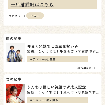
→店舗詳細はこちら
カテゴリー:
七五三
投
稿
仲良く兄妹で七五三お祝い🎶
皆様、こんにちは！千葉そごう写真館です🍀 本日は2月3日、節分の日でございます👹 節分とは、一般的に…
ナ
カテゴリー:
七五三
ビ
2024年2月3日
ゲ
ー
ふんわり優しい笑顔で💕成人記念
シ
皆様、こんにちは！千葉そごう写真館です🍀 本日ご紹介するのは～？ 成人記念の撮影に来られたお客様のご…
ョ
カテゴリー:
成人振袖