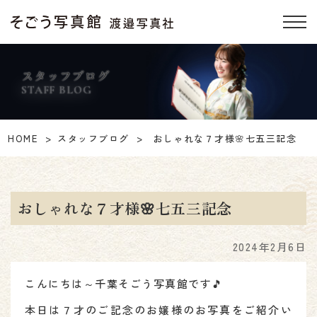
スタッフブログ
STAFF BLOG
HOME
スタッフブログ
おしゃれな７才様🌸七五三記念
おしゃれな７才様🌸七五三記念
2024年2月6日
こんにちは～千葉そごう写真館です🎵
本日は７才のご記念のお嬢様のお写真をご紹介い