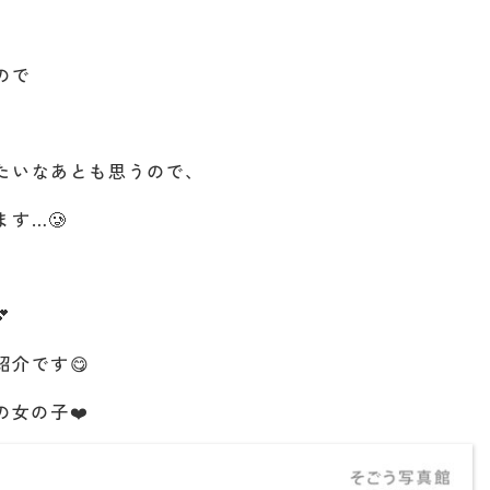
ので
たいなあとも思うので、
す…🥲

介です😋
の女の子❤️