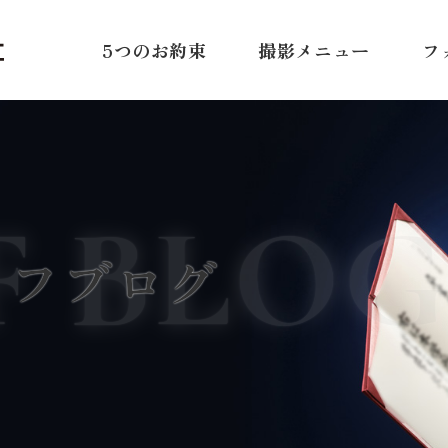
5つのお約束
撮影メニュー
フ
F BLOG
ッフブログ