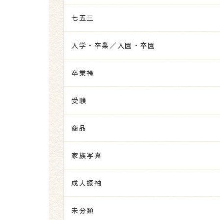
七五三
入学・卒業／入園・卒園
卒業袴
受験
商品
家族写真
成人振袖
未分類