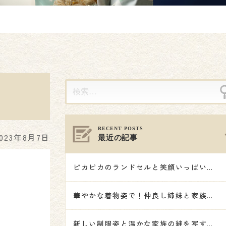
2023年8月7日
最近の記事
ピカピカのランドセルと笑顔いっぱいの記念撮影🌸
華やかな着物姿で！仲良し姉妹と家族で祝う七五三🎋👘🌟
新しい制服姿と温かな家族の絆を写す記念撮影🌸