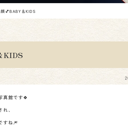
💕BABY＆KIDS
KIDS
真館です🍀
され、
すね🎆