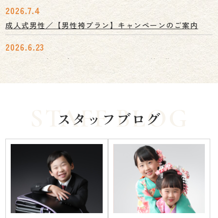
2026.7.4
成人式男性／【男性袴プラン】キャンペーンのご案内
2026.6.23
七五三／早撮りプレミアムキャンペーン第2弾
2026.6.1
【ヘアメイクスタッフ募集】千葉そごう写真館（渡邉写
真社）
スタッフブログ
2025.6.2
本人認証サービス（3Dセキュア）導入に伴う個人情報取
り扱いについて
2025.4.18
2025年4月25日より駐車場サービス見直しのお知らせ【タ
イムズヨドバシ千葉】