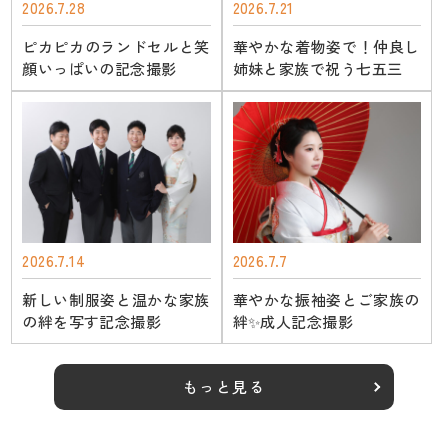
2026.7.28
2026.7.21
さらにお知らせを見る
ピカピカのランドセルと笑
華やかな着物姿で！仲良し
顔いっぱいの記念撮影
姉妹と家族で祝う七五三
2026.7.14
2026.7.7
新しい制服姿と温かな家族
華やかな振袖姿とご家族の
の絆を写す記念撮影
絆✨成人記念撮影
もっと見る